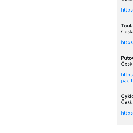
http
Toul
Česká
http
Putov
Česká
http
pacif
Cyklo
Česká
http