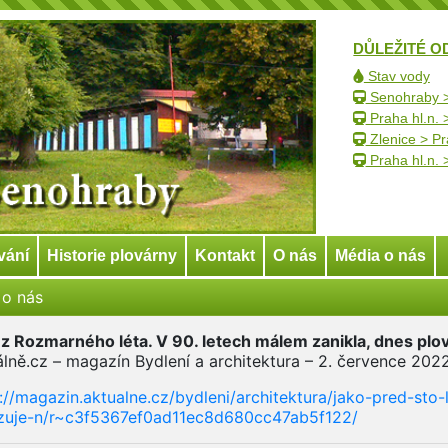
DŮLEŽITÉ O
Stav vody
Senohraby >
Praha hl.n.
Zlenice > Pr
Praha hl.n. 
vání
Historie plovárny
Kontakt
O nás
Média o nás
 o nás
z Rozmarného léta. V 90. letech málem zanikla, dnes plová
lně.cz – magazín Bydlení a architektura – 2. července 202
://magazin.aktualne.cz/bydleni/architektura/jako-pred-sto
zuje-n/r~c3f5367ef0ad11ec8d680cc47ab5f122/