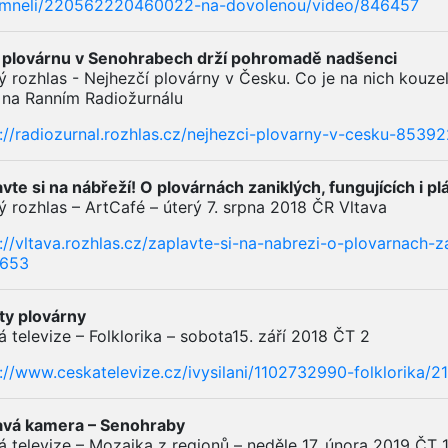
mneli/220562220460022-na-dovolenou/video/846457
í plovárnu v Senohrabech drží pohromadě nadšenci
 rozhlas - Nejhezčí plovárny v Česku. Co je na nich kouzel
 na Ranním Radiožurnálu
://radiozurnal.rozhlas.cz/nejhezci-plovarny-v-cesku-8539
vte si na nábřeží! O plovárnách zaniklých, fungujících i 
 rozhlas – ArtCafé – úterý 7. srpna 2018 ČR Vltava
://vltava.rozhlas.cz/zaplavte-si-na-nabrezi-o-plovarnach-z
653
ty plovárny
 televize – Folklorika – sobota15. září 2018 ČT 2
s://www.ceskatelevize.cz/ivysilani/1102732990-folklorika
avá kamera – Senohraby
 televize – Mozaika z regionů – neděle 17. února 2019 ČT 