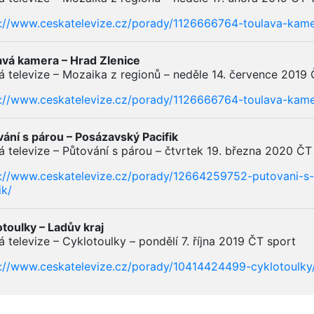
s://www.ceskatelevize.cz/porady/1126666764-toulava-ka
avá kamera – Hrad Zlenice
 televize – Mozaika z regionů – neděle 14. července 2019 
s://www.ceskatelevize.cz/porady/1126666764-toulava-ka
ání s párou – Posázavský Pacifik
 televize – Půtování s párou – čtvrtek 19. března 2020 ČT
s://www.ceskatelevize.cz/porady/12664259752-putovani-
ik/
toulky – Ladův kraj
 televize – Cyklotoulky – pondělí 7. října 2019 ČT sport
s://www.ceskatelevize.cz/porady/10414424499-cyklotoul