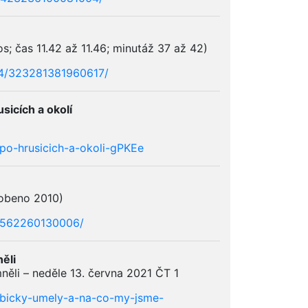
s; čas 11.42 až 11.46; minutáž 37 až 42)
24/323281381960617/
icích a okolí
-po-hrusicich-a-okoli-gPKEe
robeno 2010)
10562260130006/
ěli
ěli – neděle 13. června 2021 ČT 1
abicky-umely-a-na-co-my-jsme-