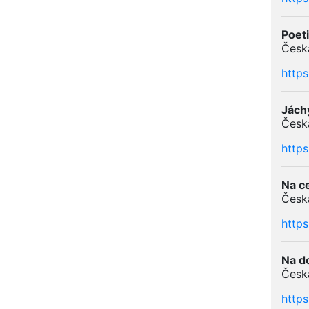
Poeti
Česká
http
Jách
Česká
http
Na c
Česká
http
Na d
Česká
http