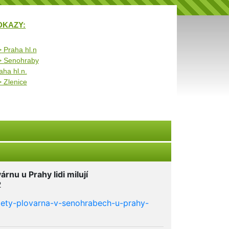
DKAZY:
 Praha hl.n
 > Senohraby
aha hl.n.
> Zlenice
rnu u Prahy lidi milují
2
-lety-plovarna-v-senohrabech-u-prahy-