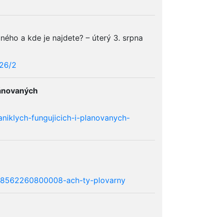
ného a kde je najdete? – úterý 3. srpna
226/2
plánovaných
aniklych-fungujicich-i-planovanych-
/218562260800008-ach-ty-plovarny
1