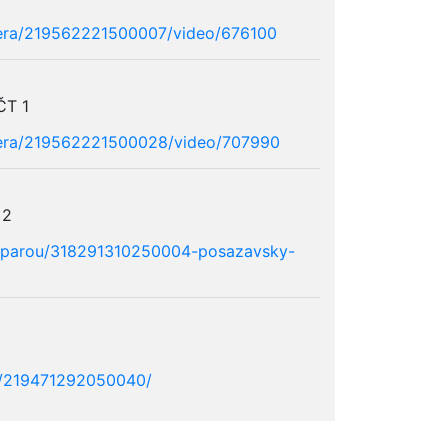
mera/219562221500007/video/676100
ČT 1
mera/219562221500028/video/707990
 2
s-parou/318291310250004-posazavsky-
ky/219471292050040/