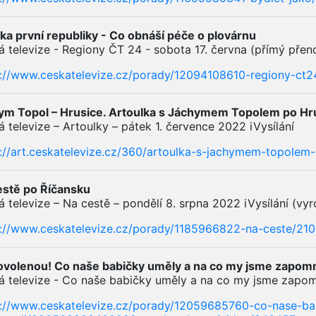
ka první republiky - Co obnáší péče o plovárnu
 televize - Regiony ČT 24 - sobota 17. června (přímý přeno
s://www.ceskatelevize.cz/porady/12094108610-regiony-ct
ym Topol – Hrusice. Artoulka s Jáchymem Topolem po Hrus
 televize – Artoulky – pátek 1. července 2022 iVysílání
s://art.ceskatelevize.cz/360/artoulka-s-jachymem-topolem
estě po Říčansku
 televize – Na cestě – pondělí 8. srpna 2022 iVysílání (vy
s://www.ceskatelevize.cz/porady/1185966822-na-ceste/2
ovolenou! Co naše babičky uměly a na co my jsme zapomn
 televize - Co naše babičky uměly a na co my jsme zapomn
s://www.ceskatelevize.cz/porady/12059685760-co-nase-b