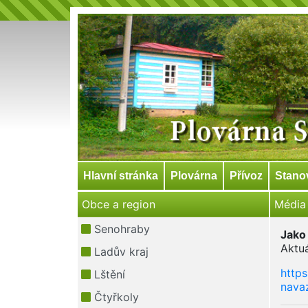
Hlavní stránka
Plovárna
Přívoz
Stano
Obce a region
Média
Senohraby
Jako 
Aktuá
Ladův kraj
https
Lštění
nava
Čtyřkoly