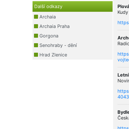
Další odkazy
Plov
Kudy 
Archaia
http
Archaia Praha
Gorgona
Arche
Radio
Senohraby - dění
https
Hrad Zlenice
vojt
Letn
Novin
http
4043
Bydle
Česká
http