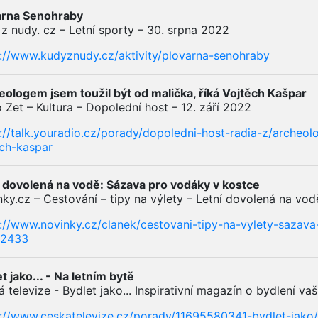
árna Senohraby
z nudy. cz – Letní sporty – 30. srpna 2022
s://www.kudyznudy.cz/aktivity/plovarna-senohraby
ologem jsem toužil být od malička, říká Vojtěch Kašpar
 Zet – Kultura – Dopolední host – 12. září 2022
://talk.youradio.cz/porady/dopoledni-host-radia-z/archeo
ech-kaspar
í dovolená na vodě: Sázava pro vodáky v kostce
ky.cz – Cestování – tipy na výlety – Letní dovolená na vod
s://www.novinky.cz/clanek/cestovani-tipy-na-vylety-sazav
2433
t jako... - Na letním bytě
 televize - Bydlet jako... Inspirativní magazín o bydlení v
s://www.ceskatelevize.cz/porady/11695580341-bydlet-jak