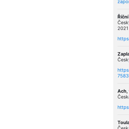
zapo
Říčn
Český
2021
https
Zapla
Český
https
7583
Ach, 
Česká
http
Toul
Česká