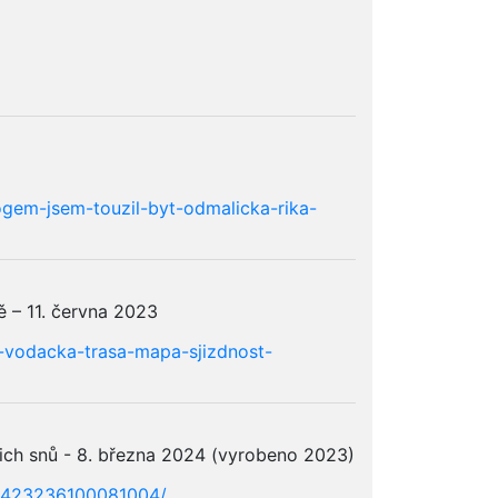
logem-jsem-touzil-byt-odmalicka-rika-
ě – 11. června 2023
a-vodacka-trasa-mapa-sjizdnost-
ašich snů - 8. března 2024 (vyrobeno 2023)
o/423236100081004/